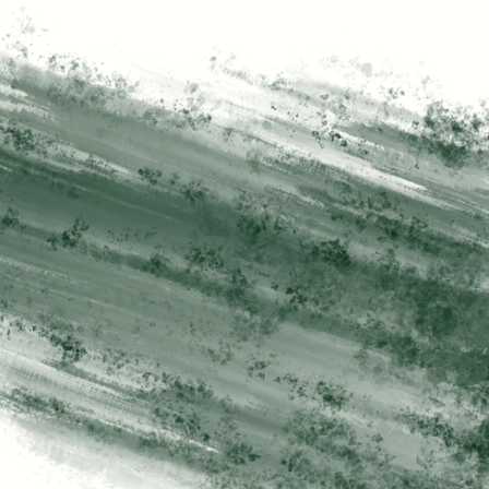
Keine CRM-Verwalter. Sondern Menschen, die 
Ablehnung aushalten, Entscheidungen 
herbeiführen und Verantwortung für Umsatz 
übernehmen.
Mehr passende Kandidaten
Höhere Trefferquote bei Einstellungen
Weniger Fluktuation