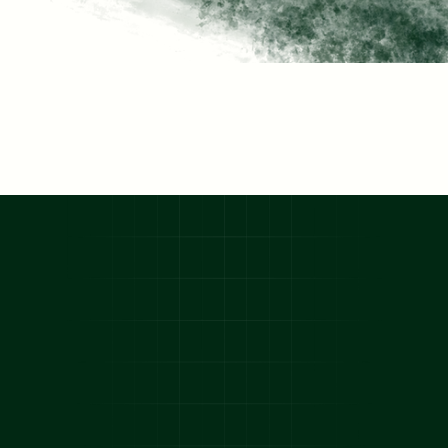
Kostenloses Erstgespräch
Kostenloses Erstgespräch
Wie wir arbeiten
KLAR.
 DIREKT. ERGEBNISORIENTIERT.
Wir haben einen klaren und bewährtes System mit 
dem wir die passenden Sales für deine Positionen und 
Gebiete finden, zuverlässig und erfolgreich.