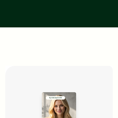
Kostenloses Erstgespräch
Kostenloses Erstgespräch
Warum Bröer & Partner
BEKOMMST
Top rated specialist