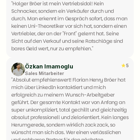
"Holger Bröer ist mein Vertriebsidol! Kein 
Schnacker, sondern ein Verkäufer durch und 
durch. Man erkennt im Gespräch sofort, dass man 
keinen Uni-Theoretiker vor sich hat, sondern einen 
Vertriebler, der an der "Front" gelernt hat. Seine 
Sicht auf den Verkauf und seine Ratschläge sind 
bares Geld wert, nur zu empfehlen."
5
Özkan Imamoglu
Sales Mitarbeiter
"Absolut empfehlenswert! Florian Henry Bröer hat 
mich über LinkedIn kontaktiert und mich 
erfolgreich zu meinem Wunsch-Arbeitgeber 
geführt. Der gesamte Kontakt war von Anfang an 
super unkompliziert, total gechillt und gleichzeitig 
absolut professionell und zielorientiert. Kein langes 
Herumgerede, sondern wirklich zack zack, so 
wünscht man sich das. Wer einen verlässlichen 
und nahbaren Partner für den nächsten 