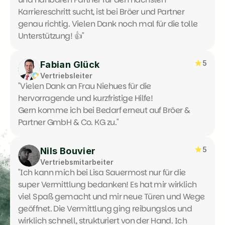
Karriereschritt sucht, ist bei Bröer und Partner 
genau richtig. Vielen Dank noch mal für die tolle 
Unterstützung! 👍"
5
Fabian Glück
Vertriebsleiter
"Vielen Dank an Frau Niehues für die 
hervorragende und kurzfristige Hilfe!

Gern komme ich bei Bedarf erneut auf Bröer & 
Partner GmbH & Co. KG zu."
5
Nils Bouvier
Vertriebsmitarbeiter
"Ich kann mich bei Lisa Sauermost nur für die 
super Vermittlung bedanken! Es hat mir wirklich 
viel Spaß gemacht und mir neue Türen und Wege 
geöffnet. Die Vermittlung ging reibungslos und 
wirklich schnell, strukturiert von der Hand. Ich 